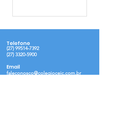
Telefone
(27) 99514-7392
(27) 3320-5900
Email
faleconosco@colegioceic.com.br
Endereço
Colégio CEIC:
Rua: Jaime Duarte do Nascimento, 617,
Itapoã, Vila Velha(ES), 29.101-620.
Redes Sociais