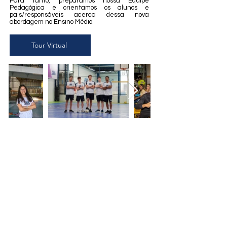
Para tanto, preparamos nossa Equipe
Pedagógica e orientamos os alunos e
pais/responsáveis acerca dessa nova
abordagem no Ensino Médio.
Tour Virtual
Telefone
(27) 99514-7392
(27) 3320-5900
Email
faleconosco@colegioceic.com.br