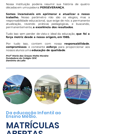
Nossa Instituição poderia resumir sua história de quatro
décadas em uma palavra:
PERSEVERANÇA
.
Somos incansáveis em aprimorar e atualizar o nosso
trabalho.
Nosso parâmetro não são os elogios, mas a
responsabilidade educacional, que exige de nós a permanente
atualização, revendo práticas pedagógicas, e buscando,
permanentemente,
a excelência dos resultados
.
Tudo isso sem perder de vista o ideal da educação,
que foi a
força motriz desde a nossa origem, em 1985.
Por tudo isso, contem com nossa
responsabilidade
,
compromissos
e constante
esforço
para proporcionar aos
nossos alunos uma
educação de qualidade
.
Profª Maria das Graças Malta Moreira
Fundadora do Colégio CEIC
Dentinho de Leite
Da educação Infantil ao
Ensino Médio.
MATRÍCULAS
ABERTAS