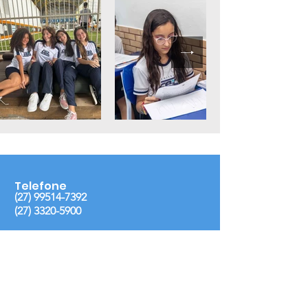
Telefone
(27) 99514-7392
(27) 3320-5900
Email
faleconosco@colegioceic.com.br
Endereço
Colégio CEIC: